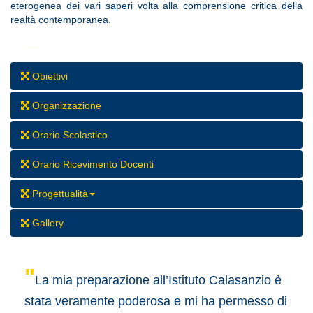
eterogenea dei vari saperi volta alla comprensione critica della
realtà contemporanea.
Українські кредитні організації пропонують
кредит без перевірок
та дзвінків родичам. Все конфіденційно.
Obiettivi
Organizzazione
Orario Scolastico
Orario Ricevimento Docenti
Progettualità
Gallery
"
La mia preparazione all’Istituto Calasanzio è
stata veramente poderosa e mi ha permesso di