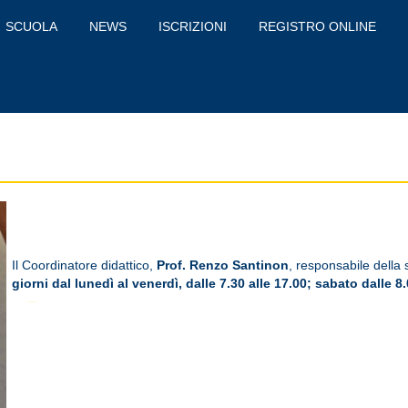
SCUOLA
NEWS
ISCRIZIONI
REGISTRO ONLINE
Il Coordinatore didattico,
Prof. Renzo Santinon
, responsabile della 
giorni dal lunedì al venerdì, dalle 7.30 alle 17.00; sabato dalle 8.
En hombres que toman
comprar cialis online
una descripción detallada de los productos certificados y aprobó las drogas para la salud.