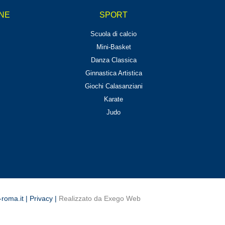
ANE
SPORT
Scuola di calcio
Mini-Basket
Danza Classica
Ginnastica Artistica
Giochi Calasanziani
Karate
Judo
roma.it
|
Privacy
|
Realizzato da Exego Web