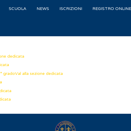
SCUOLA
NEWS
ISCRIZIONI
REGISTRO ONLIN
ione dedicata
icata
I° grado
Val alla sezione dedicata
ta
dicata
dicata