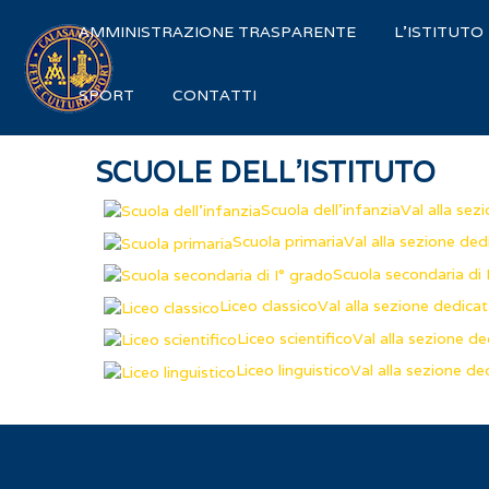
AMMINISTRAZIONE TRASPARENTE
L'ISTITUTO
SPORT
CONTATTI
SCUOLE DELL'ISTITUTO
Scuola dell'infanzia
Val alla sez
Scuola primaria
Val alla sezione ded
Scuola secondaria di 
Liceo classico
Val alla sezione dedica
Liceo scientifico
Val alla sezione de
Liceo linguistico
Val alla sezione de