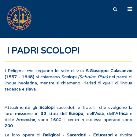
I PADRI SCOLOPI
I Religiosi che seguono lo stile di vita
S.Giuseppe Calasanzio
(1557 - 1648)
si chiamano
Scolopi
(Scholae Piae)
nei paesi di
lingua neolatina, mentre si chiamano Piaristi di quelli di lingua
tedesca e slava.
Attualmente gli
Scolopi
sacerdoti e fratelli, che svolgono la
loro missione in
32
stati dell'
Europa
, dell'
Asia
, dell'
Africa
e
delle
Americhe
, sono 1600. I centri in cui essi operano sono
200
.
La loro opera di
Religiosi
-
Sacerdoti
-
Educatori
e rivolta